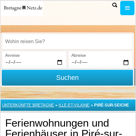
Wohin reisen Sie?
Anreise
Abreise
Suchen
UNTERKÜNFTE BRETAGNE
»
ILLE-ET-VILAINE
»
PIRÉ-SUR-SEICHE
Ferienwohnungen und
Ferienhäuser in Piré-sur-