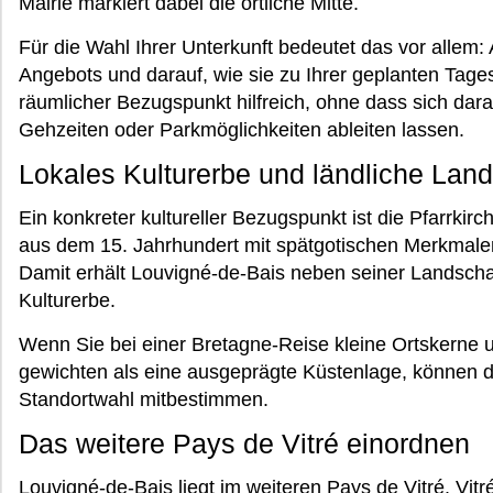
Mairie markiert dabei die örtliche Mitte.
Für die Wahl Ihrer Unterkunft bedeutet das vor allem
Angebots und darauf, wie sie zu Ihrer geplanten Tagess
räumlicher Bezugspunkt hilfreich, ohne dass sich da
Gehzeiten oder Parkmöglichkeiten ableiten lassen.
Lokales Kulturerbe und ländliche Land
Ein konkreter kultureller Bezugspunkt ist die Pfarrkir
aus dem 15. Jahrhundert mit spätgotischen Merkmalen
Damit erhält Louvigné-de-Bais neben seiner Landschaf
Kulturerbe.
Wenn Sie bei einer Bretagne-Reise kleine Ortskerne u
gewichten als eine ausgeprägte Küstenlage, können d
Standortwahl mitbestimmen.
Das weitere Pays de Vitré einordnen
Louvigné-de-Bais liegt im weiteren Pays de Vitré. Vitré