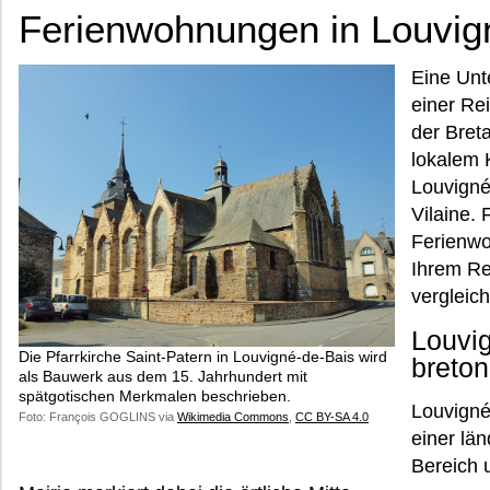
Ferienwohnungen in Louvign
Eine Unt
einer Rei
der Bret
lokalem 
Louvigné-
Vilaine.
Ferienwo
Ihrem Re
vergleic
Louvig
Die Pfarrkirche Saint-Patern in Louvigné-de-Bais wird
breton
als Bauwerk aus dem 15. Jahrhundert mit
spätgotischen Merkmalen beschrieben.
Louvigné
Foto: François GOGLINS via
Wikimedia Commons
,
CC BY-SA 4.0
einer lä
Bereich 