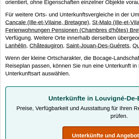
orientiert, ohne Eigenschaften einzelner Objekte vora
Für weitere Orts- und Unterkunftsvergleiche in der
Cancale (Ille-et-Vilaine, Bretagne)
,
St-Malo (Ille-et-Vi
Ferienwohnungen Pensionen (Chambres d'hôtes) Bretag
Verfügung. Weitere Orte innerhalb derselben übergeo
Lanhélin
,
Châteaugiron
,
Saint-Jouan-Des-Guérets
,
Qu
Wenn der kleine Ortscharakter, die Bocage-Landschaft
Reiseplan passen, können Sie nun eine Unterkunft i
Unterkunftsart auswählen.
Unterkünfte in Louvigné-De-
Preise, Verfügbarkeit und Ausstattung für Ihren 
prüfen.
Unterkünfte und Angebo