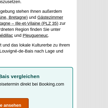
uszusetzen.
 Umgebung stehen Ihnen außerdem
laine, Bretagne)
und
Gästezimmer
ne – Ille-et-Vilaine (PLZ 35)
zur
rdneten Region finden Sie unter
édillac
und
Pleugueneuc
.
 und das lokale Kulturerbe zu Ihrem
n Louvigné-de-Bais nach Lage und
Bais vergleichen
Reisetermin direkt bei Booking.com
te ansehen