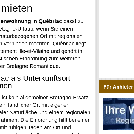
 mieten
ienwohnung in Québriac
passt zu
etagne-Urlaub, wenn Sie einen
 naturbezogenen Ort mit regionalen
n verbinden möchten. Québriac liegt
ement Ille-et-Vilaine und gehört in
istischen Einordnung zum weiteren
er Bretagne Romantique.
ac als Unterkunftsort
dnen
Für Anbieter
 ist kein allgemeiner Bretagne-Ersatz,
in ländlicher Ort mit eigener
er Naturfläche und einem regionalen
rahmen. Die Einordnung hilft bei einer
 mit ruhigen Tagen am Ort und