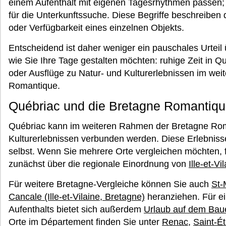
einem Aufenthalt mit eigenen Tagesrhythmen passen; e
für die Unterkunftssuche. Diese Begriffe beschreiben 
oder Verfügbarkeit eines einzelnen Objekts.
Entscheidend ist daher weniger ein pauschales Urteil ü
wie Sie Ihre Tage gestalten möchten: ruhige Zeit in 
oder Ausflüge zu Natur- und Kulturerlebnissen im we
Romantique.
Québriac und die Bretagne Romantiqu
Québriac kann im weiteren Rahmen der Bretagne Roma
Kulturerlebnissen verbunden werden. Diese Erlebnisse
selbst. Wenn Sie mehrere Orte vergleichen möchten, 
zunächst über die regionale Einordnung von
Ille-et-Vi
Für weitere Bretagne-Vergleiche können Sie auch
St-
Cancale (Ille-et-Vilaine, Bretagne)
heranziehen. Für ei
Aufenthalts bietet sich außerdem
Urlaub auf dem Baue
Orte im Département finden Sie unter
Renac
,
Saint-É