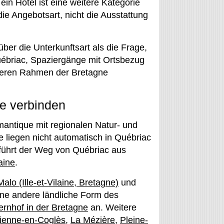
in Hotel ist eine weitere Kategorie
die Angebotsart, nicht die Ausstattung
ber die Unterkunftsart als die Frage,
Québriac, Spaziergänge mit Ortsbezug
iteren Rahmen der Bretagne
e verbinden
ntique mit regionalen Natur- und
 liegen nicht automatisch in Québriac
führt der Weg von Québriac aus
laine
.
Malo (Ille-et-Vilaine, Bretagne)
und
ne andere ländliche Form des
rnhof in der Bretagne
an. Weitere
tienne-en-Coglès
,
La Mézière
,
Pleine-