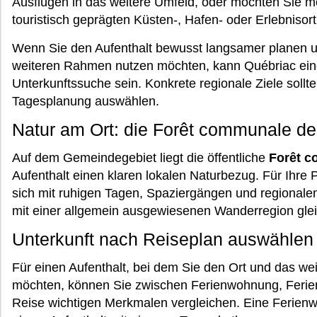
Ausflügen in das weitere Umfeld, oder möchten Sie mö
touristisch geprägten Küsten-, Hafen- oder Erlebniso
Wenn Sie den Aufenthalt bewusst langsamer planen u
weiteren Rahmen nutzen möchten, kann Québriac eine
Unterkunftssuche sein. Konkrete regionale Ziele sollt
Tagesplanung auswählen.
Natur am Ort: die Forêt communale d
Auf dem Gemeindegebiet liegt die öffentliche
Forêt c
Aufenthalt einen klaren lokalen Naturbezug. Für Ihre 
sich mit ruhigen Tagen, Spaziergängen und regionale
mit einer allgemein ausgewiesenen Wanderregion gle
Unterkunft nach Reiseplan auswählen
Für einen Aufenthalt, bei dem Sie den Ort und das we
möchten, können Sie zwischen Ferienwohnung, Ferien
Reise wichtigen Merkmalen vergleichen. Eine Ferien