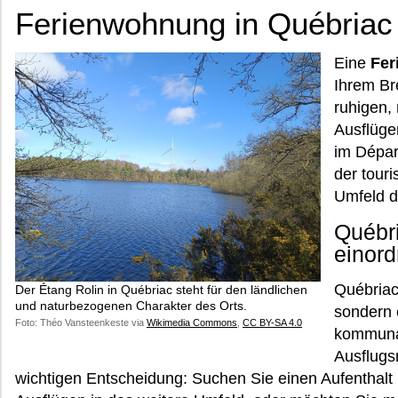
Ferienwohnung in Québriac
Eine
Fer
Ihrem Br
ruhigen,
Ausflüge
im Départ
der tour
Umfeld d
Québri
einor
Québriac
Der Étang Rolin in Québriac steht für den ländlichen
und naturbezogenen Charakter des Orts.
sondern e
Foto: Théo Vansteenkeste via
Wikimedia Commons
,
CC BY-SA 4.0
kommunal
Ausflugs
wichtigen Entscheidung: Suchen Sie einen Aufenthalt