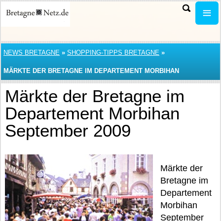
NEWS BRETAGNE
»
SHOPPING-TIPPS BRETAGNE
»
MÄRKTE DER BRETAGNE IM DEPARTEMENT MORBIHAN
SEPTEMBER 2009
Märkte der Bretagne im
Departement Morbihan
September 2009
Märkte der
Bretagne im
Departement
Morbihan
September