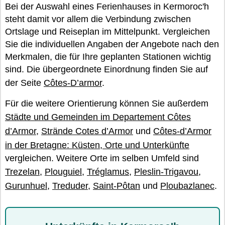
Bei der Auswahl eines Ferienhauses in Kermoroc'h
steht damit vor allem die Verbindung zwischen
Ortslage und Reiseplan im Mittelpunkt. Vergleichen
Sie die individuellen Angaben der Angebote nach den
Merkmalen, die für Ihre geplanten Stationen wichtig
sind. Die übergeordnete Einordnung finden Sie auf
der Seite
Côtes-D’armor
.
Für die weitere Orientierung können Sie außerdem
Städte und Gemeinden im Departement Côtes
d’Armor
,
Strände Cotes d’Armor
und
Côtes-d’Armor
in der Bretagne: Küsten, Orte und Unterkünfte
vergleichen. Weitere Orte im selben Umfeld sind
Trezelan
,
Plouguiel
,
Tréglamus
,
Pleslin-Trigavou
,
Gurunhuel
,
Treduder
,
Saint-Pôtan
und
Ploubazlanec
.