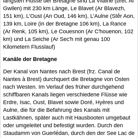
längsten Flüsse der Bretagne sind La Vilaine (bret. Ar
Gwilen) mit 230 km Länge, Le Blavet (Ar Blavezh,
151 km), L’Oust (An Oud, 146 km), L’Aulne (Stêr Aon,
139 km, Loire (in der Bretagne 106 km), La Rance
(Ar Renk, 105 km), Le Couesnon (Ar C'houenon, 102
km) und La Seiche (Ar Sec'h mit genau 100
Kilometern Flusslauf)
Kanäle der Bretagne
Der Kanal von Nantes nach Brest (frz. Canal de
Nantes à Brest) durchquert die Bretagne von Osten
nach Westen. Im Verlauf des früher durchgehend
schiffbaren Kanals liegen verschiedene Flüsse wie
Erdre, Isac, Oust, Blavet sowie Doré, Hyères und
Aulne, die für die Befahrung des Kanals mit
Lastkähnen, später auch mit Hausbooten umgebaut
oder umgeleitet und befestigt wurden. Durch den
Staudamm von Guerlédan, durch den der See Lac de